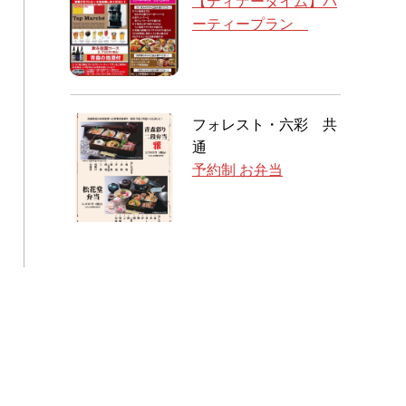
【ディナータイム】パ
ーティープラン
フォレスト・六彩 共
通
予約制 お弁当