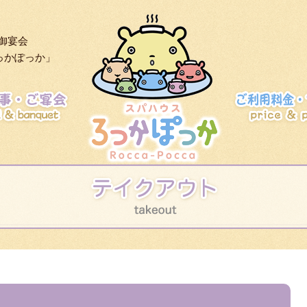
スパハウスろっ
御宴会
っかぽっか」
温泉・施設
お食事・御宴会