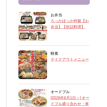
お弁当
ろっかぽっか特製【お
弁当】【折詰料理】
軽食
テイクアウトメニュー
オードブル
[2026年6月1日～] オー
ドブル盛り合わせ・単