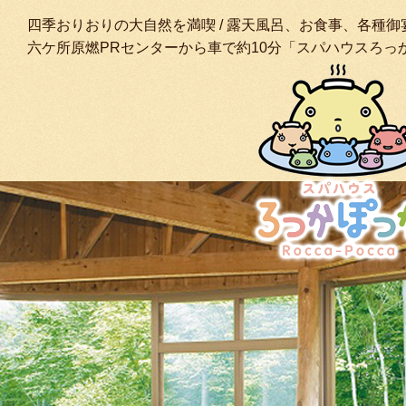
四季おりおりの大自然を満喫 / 露天風呂、お食事、各種御
六ケ所原燃PRセンターから車で約10分「スパハウスろっ